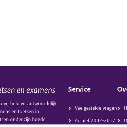
tsen en examens
Service
Ov
(menu)
(m
 overheid verantwoordelijk
Veelgestelde vragen
amens en toetsen in
tsen onder zijn hoede
Archief 2002-2017
O