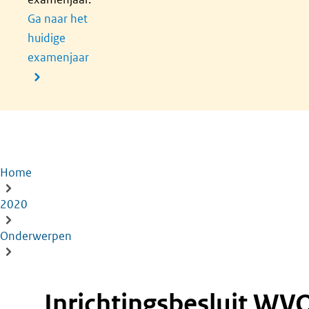
Ga naar het
huidige
examenjaar
Home
Kruimelpad
2020
Onderwerpen
Inrichtingsbesluit WV