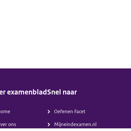
er examenblad
Snel naar
enu)
(menu)
Home
Oefenen Facet
ver ons
Mijneindexamen.nl