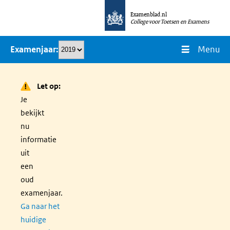
Overslaan
Examenblad.nl
en
College voor Toetsen en Examens
naar
Menu
Examenjaar
de
inhoud
gaan
Let op:
Je
bekijkt
nu
informatie
uit
een
oud
examenjaar.
Ga naar het
huidige