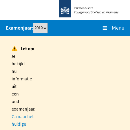
Overslaan
Examenblad.nl
en
College voor Toetsen en Examens
naar
Menu
Examenjaar
de
inhoud
gaan
Let op:
Je
bekijkt
nu
informatie
uit
een
oud
examenjaar.
Ga naar het
huidige