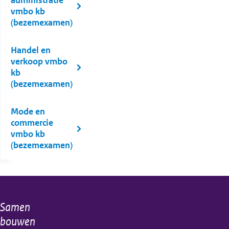
administratie
vmbo kb
(bezemexamen)
Handel en
verkoop vmbo
kb
(bezemexamen)
Mode en
commercie
vmbo kb
(bezemexamen)
Samen
Algemene
bouwen