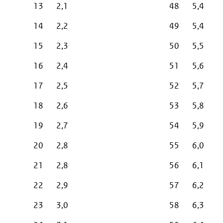
13
2,1
48
5,4
14
2,2
49
5,4
15
2,3
50
5,5
16
2,4
51
5,6
17
2,5
52
5,7
18
2,6
53
5,8
19
2,7
54
5,9
20
2,8
55
6,0
21
2,8
56
6,1
22
2,9
57
6,2
23
3,0
58
6,3