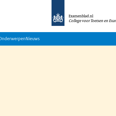
Examenblad.nl
College voor Toetsen en Ex
Onderwerpen
Nieuws