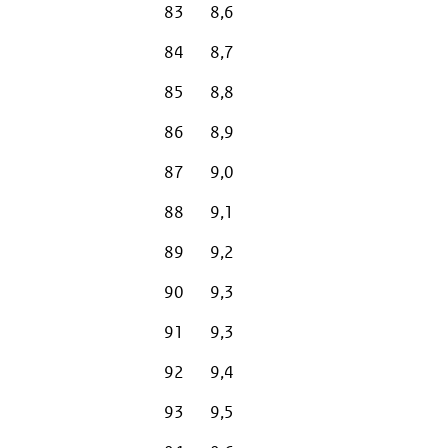
83
8,6
84
8,7
85
8,8
86
8,9
87
9,0
88
9,1
89
9,2
90
9,3
91
9,3
92
9,4
93
9,5