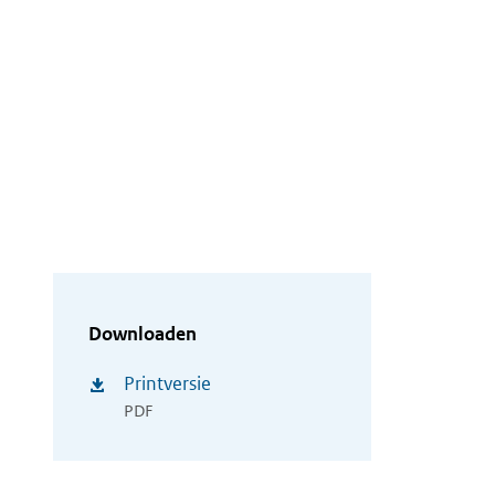
Downloaden
Printversie
PDF