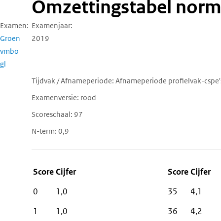
Omzettingstabel norm
Examen
Examenjaar
Groen
2019
vmbo
gl
Tijdvak / Afnameperiode
Afnameperiode profielvak-cspe'
Examenversie
rood
Scoreschaal
97
N-term
0,9
Score
Cijfer
0
1,0
35
4,1
1
1,0
36
4,2