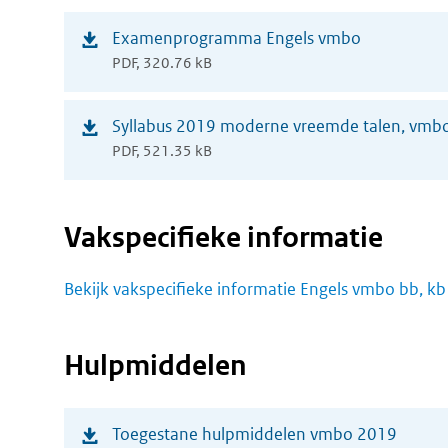
(opent
Examenprogramma Engels vmbo
PDF, 320.76 kB
in
nieuw
(opent
Syllabus 2019 moderne vreemde talen, vmb
venster)
PDF, 521.35 kB
in
nieuw
venster)
Vakspecifieke informatie
Bekijk vakspecifieke informatie Engels vmbo bb, kb
Hulpmiddelen
(opent
Toegestane hulpmiddelen vmbo 2019