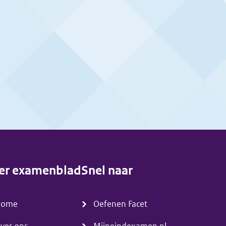
er examenblad
Snel naar
enu)
(menu)
Home
Oefenen Facet