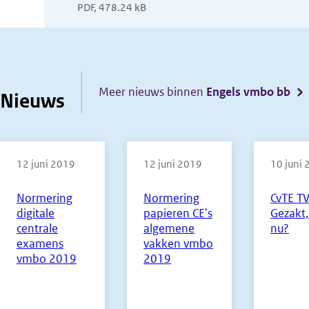
PDF, 478.24 kB
in
nieuw
venster)
Meer nieuws binnen
Engels vmbo bb
Nieuws
12 juni 2019
12 juni 2019
10 juni
Normering
Normering
CvTE TV
digitale
papieren CE's
Gezakt,
centrale
algemene
nu?
examens
vakken vmbo
vmbo 2019
2019