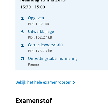
13:30 - 15:00
Opgaven
(opent
PDF, 1.22 MB
in
Uitwerkbijlage
(opent
nieuw
PDF, 102.27 kB
in
Correctievoorschrift
venster)
(opent
nieuw
PDF, 173.73 kB
in
Omzettingstabel normering
venster)
nieuw
Pagina
venster)
Bekijk het hele examenrooster
Examenstof