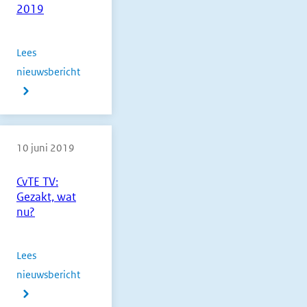
2019
Lees
nieuwsbericht
over
Normering
papieren
CE's
10 juni 2019
algemene
vakken
CvTE TV:
vmbo
Gezakt, wat
2019
nu?
Lees
nieuwsbericht
over
CvTE