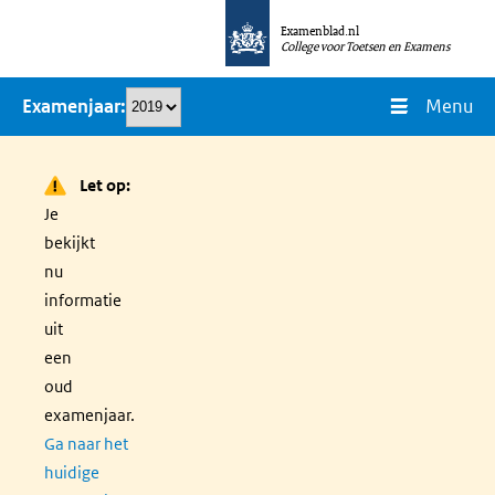
Overslaan
Examenblad.nl
en
College voor Toetsen en Examens
naar
Menu
Examenjaar
de
inhoud
gaan
Let op:
Je
bekijkt
nu
informatie
uit
een
oud
examenjaar.
Ga naar het
huidige