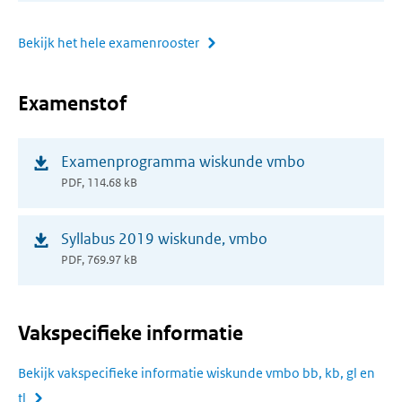
Bekijk het hele examenrooster
Examenstof
(opent
Examenprogramma wiskunde vmbo
in
PDF, 114.68 kB
nieuw
venster)
(opent
Syllabus 2019 wiskunde, vmbo
in
PDF, 769.97 kB
nieuw
venster)
Vakspecifieke informatie
Bekijk vakspecifieke informatie wiskunde vmbo bb, kb, gl en
tl