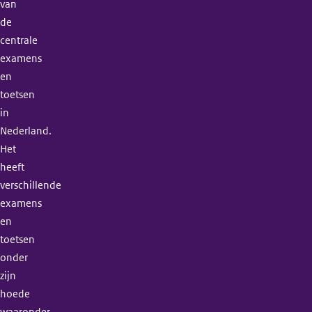
van
de
centrale
examens
en
toetsen
in
Nederland.
Het
heeft
verschillende
examens
en
toetsen
onder
zijn
hoede
waaronder