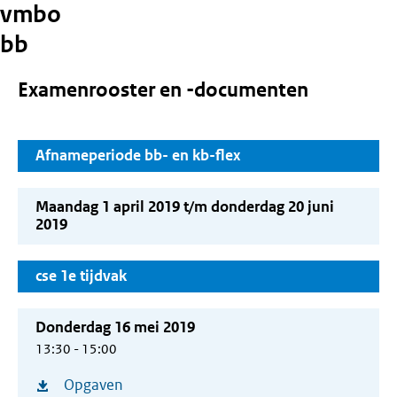
vmbo
bb
Examenrooster en -documenten
Afnameperiode bb- en kb-flex
Maandag 1 april 2019 t/m donderdag 20 juni
2019
cse 1e tijdvak
Donderdag 16 mei 2019
13:30 - 15:00
Opgaven
(opent