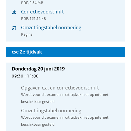
PDF, 2.34 MB
in
Correctievoorschrift
(opent
nieuw
PDF, 161.12 kB
in
venster)
Omzettingstabel normering
nieuw
Pagina
venster)
cse 2e tijdvak
Donderdag 20 juni 2019
09:30 - 11:00
Opgaven c.a. en correctievoorschrift
Wordt voor dit examen in dit tijdvak niet op internet
beschikbaar gesteld
Omzettingstabel normering
Wordt voor dit examen in dit tijdvak niet op internet
beschikbaar gesteld