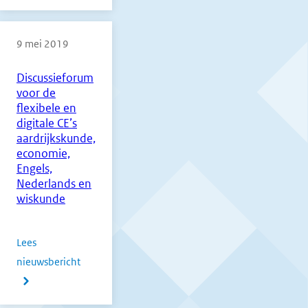
TV:
Gezakt,
9 mei 2019
wat
nu?
Discussieforum
voor de
flexibele en
digitale CE’s
aardrijkskunde,
economie,
Engels,
Nederlands en
wiskunde
Lees
nieuwsbericht
over
Discussieforum
voor