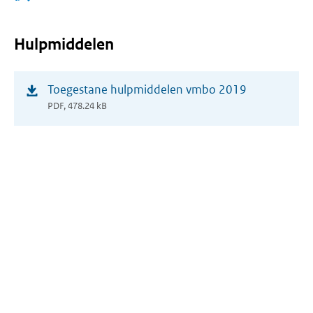
Hulpmiddelen
(opent
Toegestane hulpmiddelen vmbo 2019
in
PDF, 478.24 kB
nieuw
venster)