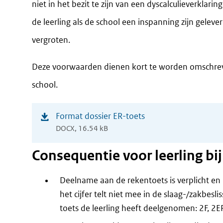
niet in het bezit te zijn van een dyscalculieverklar
de leerling als de school een inspanning zijn gelev
vergroten.
Deze voorwaarden dienen kort te worden omschreven
school.
(opent
Format dossier ER-toets
DOCX, 16.54 kB
in
nieuw
Consequentie voor leerling bi
venster)
Deelname aan de rekentoets is verplicht en he
het cijfer telt niet mee in de slaag-/zakbesl
toets de leerling heeft deelgenomen: 2F, 2ER