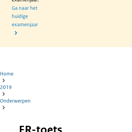
Ga naar het
huidige
examenjaar
Home
Kruimelpad
2019
Onderwerpen
ER-toets