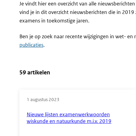
Je vindt hier een overzicht van alle nieuwsbericht
vind je in dit overzicht nieuwsberichten die in 2019
examens in toekomstige jaren.
Ben je op zoek naar recente wijzigingen in wet- en r
publicaties
.
59 artikelen
Direct
naar
1 augustus 2023
de
Nieuwe lijsten examenwerkwoorden
resultaten
wiskunde en natuurkunde m.i.v. 2019