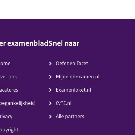
er examenblad
Snel naar
enu)
(menu)
Home
Oefenen Facet
ver ons
Mijneindexamen.nl
acatures
Examenloket.nl
oegankelijkheid
CvTE.nl
rivacy
Alle partners
opyright