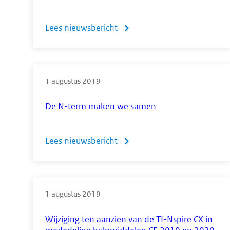
Lees nieuwsbericht
over
Aanpassingen
in
1 augustus 2019
de
syllabi
De N-term maken we samen
economie
voor
Lees nieuwsbericht
over
havo
De
en
N-
vwo
1 augustus 2019
term
maken
Wijziging ten aanzien van de TI-Nspire CX in