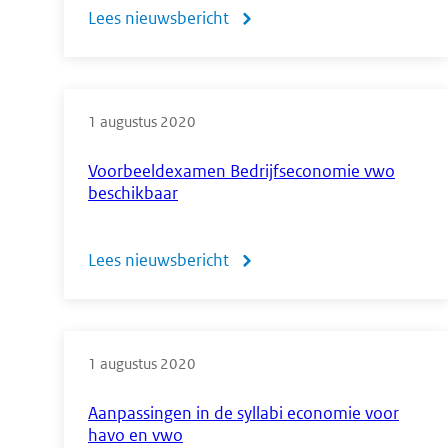
Lees nieuwsbericht
over
Nieuwe
lijsten
1 augustus 2020
examenwerkwoorden
wiskunde
Voorbeeldexamen Bedrijfseconomie vwo
beschikbaar
en
natuurkunde
Lees nieuwsbericht
over
m.i.v.
Voorbeeldexamen
2019
Bedrijfseconomie
1 augustus 2020
vwo
beschikbaar
Aanpassingen in de syllabi economie voor
havo en vwo