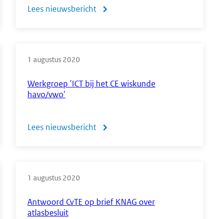
Lees nieuwsbericht
over
Meer
weten
1 augustus 2020
over
centrale
Werkgroep 'ICT bij het CE wiskunde
havo/vwo'
examens?
Ga
Lees nieuwsbericht
over
naar
Werkgroep
het
'ICT
CvTE
1 augustus 2020
bij
op
het
Antwoord CvTE op brief KNAG over
YouTube
atlasbesluit
CE