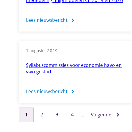
mededeling hulpmiddelen CE 2019 en 2020
we
samen
Lees nieuwsbericht
over
Wijziging
ten
1 augustus 2019
aanzien
van
Syllabuscommissies voor economie havo en
vwo gestart
de
TI-
Lees nieuwsbericht
over
Nspire
Syllabuscommissies
CX
voor
Pagina
1
Pagina
2
Pagina
3
Pagina
4
…
Volgende
Volgende
in
Paginering
economie
mededeling
pagina