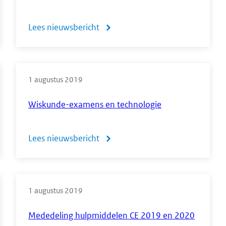
wiskunde
Lees nieuwsbericht
over
havo/vwo'
Antwoord
CvTE
1 augustus 2019
op
brief
Wiskunde-examens en technologie
KNAG
over
Lees nieuwsbericht
over
atlasbesluit
Wiskunde-
examens
1 augustus 2019
en
technologie
Mededeling hulpmiddelen CE 2019 en 2020