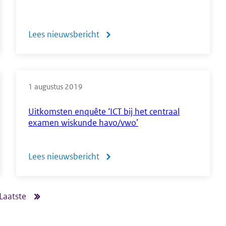
Lees nieuwsbericht
over
Mededeling
hulpmiddelen
1 augustus 2019
CE
2019
Uitkomsten enquête ‘ICT bij het centraal
examen wiskunde havo/vwo’
en
2020
Lees nieuwsbericht
over
Uitkomsten
enquête
Laatste
Laatste
‘ICT
pagina