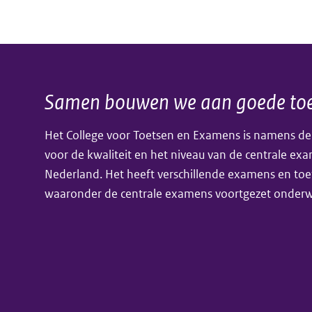
havo
hulpmiddelen
en
CE
vwo
2019
gestart
en
Samen bouwen we aan goede toe
Algemene
2020
Het College voor Toetsen en Examens is namens de
informatie
voor de kwaliteit en het niveau van de centrale ex
Nederland. Het heeft verschillende examens en toe
waaronder de centrale examens voortgezet onderwi