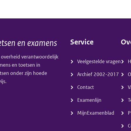
bij
het
centraal
examen
tsen en examens
Service
Ov
wiskunde
(menu)
(m
havo/vwo’
 overheid verantwoordelijk
Veelgestelde vragen
amens en toetsen in
tsen onder zijn hoede
Archief 2002-2017
O
js.
Contact
V
Examenlijn
T
MijnExamenblad
P
C