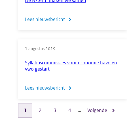
De N-term maken we samen
de
TI-
Lees nieuwsbericht
over
Nspire
De
CX
N-
in
1 augustus 2019
term
mededeling
maken
Syllabuscommissies voor economie havo en
vwo gestart
hulpmiddelen
we
CE
samen
Lees nieuwsbericht
over
2019
Syllabuscommissies
en
voor
2020
Pagina
1
Pagina
2
Pagina
3
Pagina
4
…
Volgende
Volgende
Paginering
economie
pagina