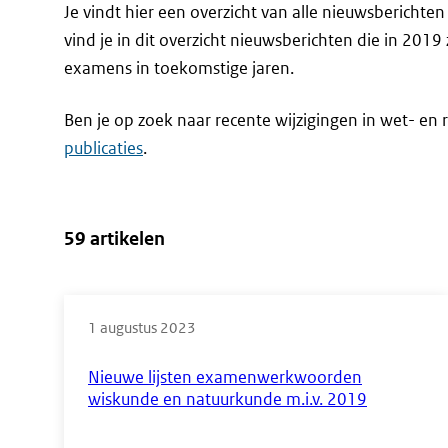
Je vindt hier een overzicht van alle nieuwsbericht
vind je in dit overzicht nieuwsberichten die in 2019
examens in toekomstige jaren.
Ben je op zoek naar recente wijzigingen in wet- en r
publicaties
.
59 artikelen
Direct
naar
1 augustus 2023
de
Nieuwe lijsten examenwerkwoorden
resultaten
wiskunde en natuurkunde m.i.v. 2019