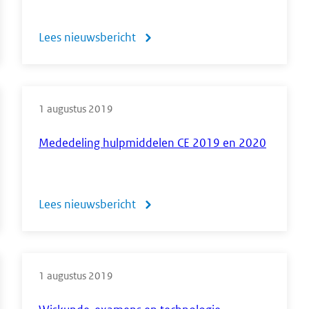
Lees nieuwsbericht
over
Antwoord
CvTE
1 augustus 2019
op
brief
Mededeling hulpmiddelen CE 2019 en 2020
KNAG
over
Lees nieuwsbericht
over
atlasbesluit
Mededeling
hulpmiddelen
1 augustus 2019
CE
2019