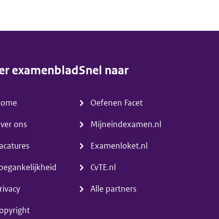
er examenblad
Snel naar
enu)
(menu)
Home
Oefenen Facet
ver ons
Mijneindexamen.nl
acatures
Examenloket.nl
oegankelijkheid
CvTE.nl
rivacy
Alle partners
opyright