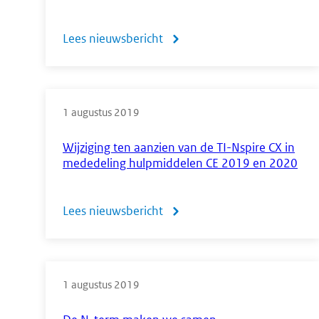
wiskunde
Lees nieuwsbericht
over
havo/vwo'
Aanpassingen
in
1 augustus 2019
de
syllabi
Wijziging ten aanzien van de TI-Nspire CX in
mededeling hulpmiddelen CE 2019 en 2020
economie
voor
Lees nieuwsbericht
over
havo
Wijziging
en
ten
vwo
1 augustus 2019
aanzien
van