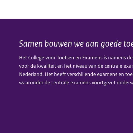
havo
en
vwo
gestart
Samen bouwen we aan goede toe
Algemene
Het College voor Toetsen en Examens is namens de
informatie
voor de kwaliteit en het niveau van de centrale ex
Nederland. Het heeft verschillende examens en toe
waaronder de centrale examens voortgezet onderwi