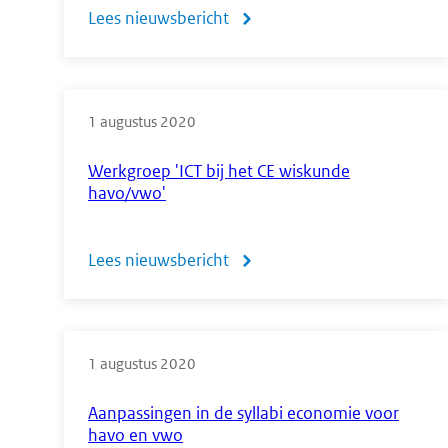
Lees nieuwsbericht
over
Nieuwe
lijsten
1 augustus 2020
examenwerkwoorden
wiskunde
Werkgroep 'ICT bij het CE wiskunde
havo/vwo'
en
natuurkunde
Lees nieuwsbericht
over
m.i.v.
Werkgroep
2019
'ICT
1 augustus 2020
bij
het
Aanpassingen in de syllabi economie voor
havo en vwo
CE