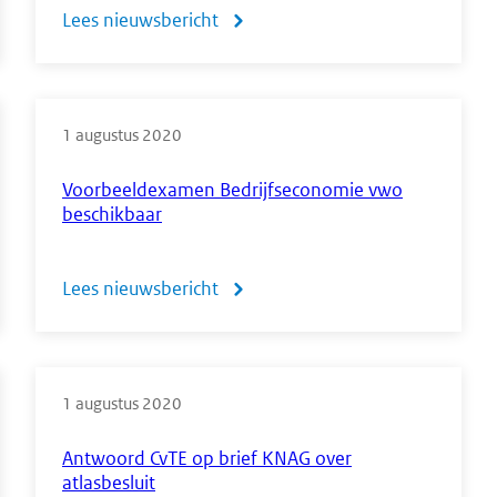
Lees nieuwsbericht
over
Meer
weten
1 augustus 2020
over
centrale
Voorbeeldexamen Bedrijfseconomie vwo
beschikbaar
examens?
Ga
Lees nieuwsbericht
over
naar
Voorbeeldexamen
het
Bedrijfseconomie
CvTE
1 augustus 2020
vwo
op
beschikbaar
Antwoord CvTE op brief KNAG over
YouTube
atlasbesluit