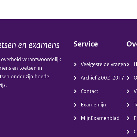
bij
het
centraal
examen
tsen en examens
Service
Ov
wiskunde
(menu)
(m
havo/vwo’
 overheid verantwoordelijk
Veelgestelde vragen
amens en toetsen in
tsen onder zijn hoede
Archief 2002-2017
O
js.
Contact
V
Examenlijn
T
MijnExamenblad
P
C