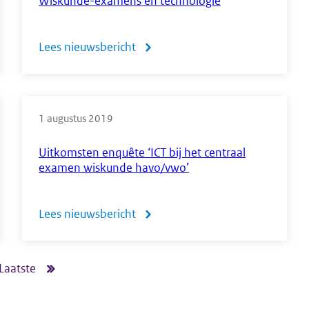
Wiskunde-examens en technologie
en
2020
Lees nieuwsbericht
over
Wiskunde-
examens
1 augustus 2019
en
technologie
Uitkomsten enquête ‘ICT bij het centraal
examen wiskunde havo/vwo’
Lees nieuwsbericht
over
Uitkomsten
enquête
Laatste
Laatste
‘ICT
pagina