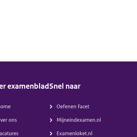
er examenblad
Snel naar
enu)
(menu)
Home
Oefenen Facet
ver ons
Mijneindexamen.nl
acatures
Examenloket.nl