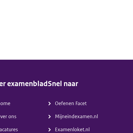
er examenblad
Snel naar
enu)
(menu)
Home
Oefenen Facet
ver ons
Mijneindexamen.nl
acatures
Examenloket.nl