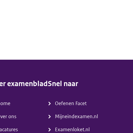
er examenblad
Snel naar
enu)
(menu)
Home
Oefenen Facet
ver ons
Mijneindexamen.nl
acatures
Examenloket.nl