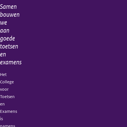
Samen
Algemene
bouwen
informatie
we
aan
goede
toetsen
en
examens
Het
College
voor
Toetsen
en
Examens
is
namens