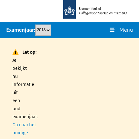
Overslaan
Examenblad.nl
en
College voor Toetsen en Examens
naar
Menu
Examenjaar
de
inhoud
gaan
Let op:
Je
bekijkt
nu
informatie
uit
een
oud
examenjaar.
Ga naar het
huidige