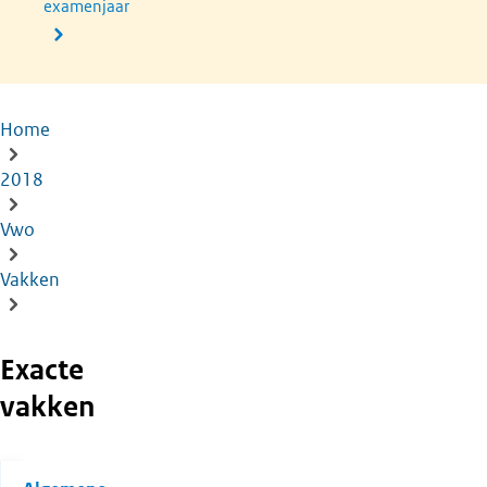
examenjaar
Home
Kruimelpad
2018
Vwo
Vakken
Exacte
vakken