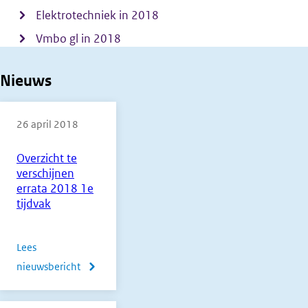
Elektrotechniek in 2018
Vmbo gl in 2018
Nieuws
26 april 2018
Overzicht te
verschijnen
errata 2018 1e
tijdvak
Lees
nieuwsbericht
over
Overzicht
te