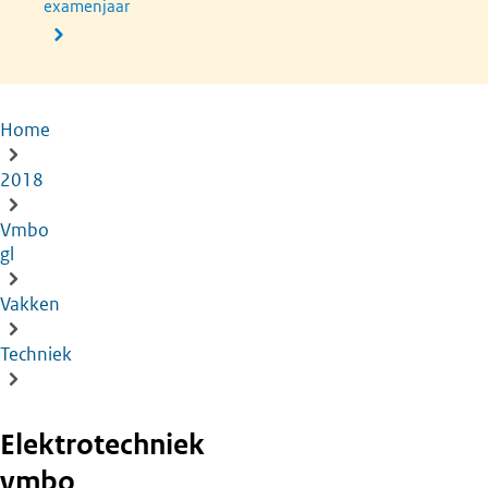
examenjaar
Home
Kruimelpad
2018
Vmbo
gl
Vakken
Techniek
Elektrotechniek
vmbo