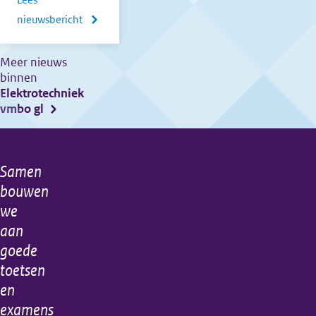
Lees
nieuwsbericht
over
Mededeling
hulpmiddelen
Meer nieuws
binnen
CE
Elektrotechniek
2018
vmbo gl
en
2019
Samen
Algemene
bouwen
informatie
we
aan
goede
toetsen
en
examens