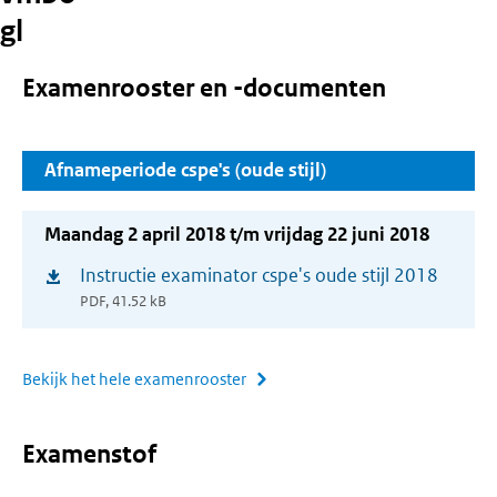
gl
Examenrooster en -documenten
Afnameperiode cspe's (oude stijl)
Maandag 2 april 2018 t/m vrijdag 22 juni 2018
Instructie examinator cspe's oude stijl 2018
(opent
PDF, 41.52 kB
in
nieuw
venster)
Bekijk het hele examenrooster
Examenstof