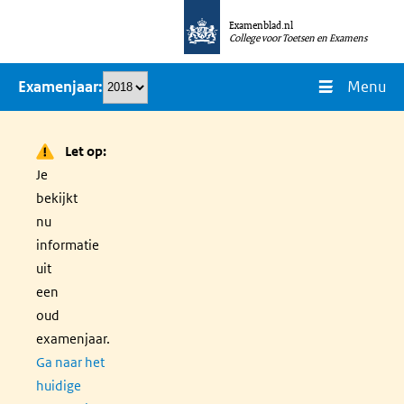
Overslaan
Examenblad.nl
en
College voor Toetsen en Examens
naar
Menu
Examenjaar
de
inhoud
gaan
Let op:
Je
bekijkt
nu
informatie
uit
een
oud
examenjaar.
Ga naar het
huidige