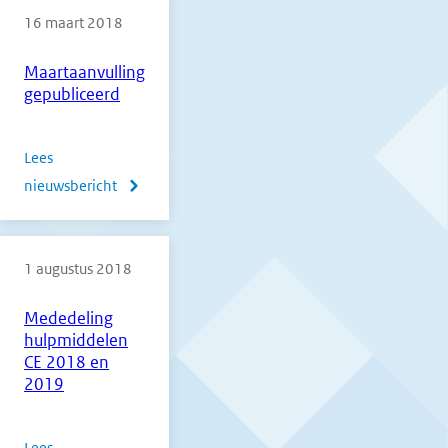
16 maart 2018
verschijnen
errata
Maartaanvulling
2018
gepubliceerd
1e
tijdvak
Lees
nieuwsbericht
over
Maartaanvulling
gepubliceerd
1 augustus 2018
Mededeling
hulpmiddelen
CE 2018 en
2019