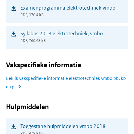
(opent
Examenprogramma elektrotechniek vmbo
in
PDF, 170.4 kB
nieuw
venster)
(opent
Syllabus 2018 elektrotechniek, vmbo
in
PDF, 760.48 kB
nieuw
venster)
Vakspecifieke informatie
Bekijk vakspecifieke informatie elektrotechniek vmbo bb, kb
en gl
Hulpmiddelen
(opent
Toegestane hulpmiddelen vmbo 2018
in
PDF, 479.9 kB