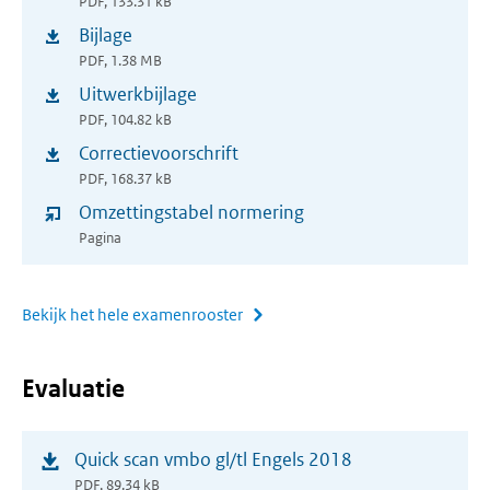
PDF, 133.31 kB
in
Bijlage
(opent
nieuw
PDF, 1.38 MB
in
venster)
Uitwerkbijlage
(opent
nieuw
PDF, 104.82 kB
in
venster)
Correctievoorschrift
(opent
nieuw
PDF, 168.37 kB
in
venster)
Omzettingstabel normering
nieuw
Pagina
venster)
Bekijk het hele examenrooster
Evaluatie
(opent
Quick scan vmbo gl/tl Engels 2018
in
PDF, 89.34 kB