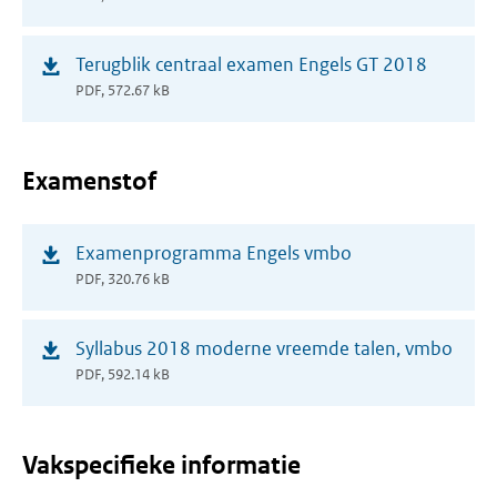
nieuw
venster)
(opent
Terugblik centraal examen Engels GT 2018
in
PDF, 572.67 kB
nieuw
venster)
Examenstof
(opent
Examenprogramma Engels vmbo
in
PDF, 320.76 kB
nieuw
venster)
(opent
Syllabus 2018 moderne vreemde talen, vmbo
in
PDF, 592.14 kB
nieuw
venster)
Vakspecifieke informatie