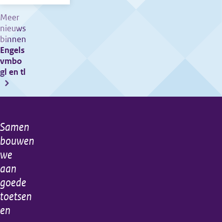
Overzicht
te
Meer
nieuws
verschijnen
binnen
errata
Engels
2018
vmbo
1e
gl en tl
tijdvak
Samen
Algemene
bouwen
informatie
we
aan
goede
toetsen
en