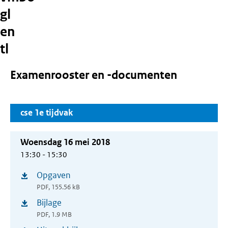
gl
en
tl
Examenrooster en -documenten
cse 1e tijdvak
Woensdag 16 mei 2018
13:30 - 15:30
Opgaven
(opent
PDF, 155.56 kB
in
Bijlage
(opent
nieuw
PDF, 1.9 MB
in
venster)