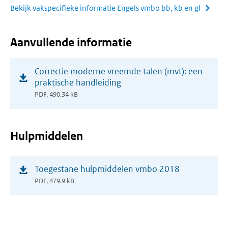
Bekijk vakspecifieke informatie Engels vmbo bb, kb en gl
Aanvullende informatie
(opent
Correctie moderne vreemde talen (mvt): een
in
praktische handleiding
nieuw
PDF, 490.34 kB
venster)
Hulpmiddelen
(opent
Toegestane hulpmiddelen vmbo 2018
in
PDF, 479.9 kB
nieuw
venster)