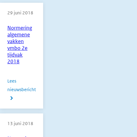
29 juni 2018
Normering
algemene
vakken
vmbo 2e
tijdvak
2018
Lees
nieuwsbericht
over
Normering
algemene
13 juni 2018
vakken
vmbo