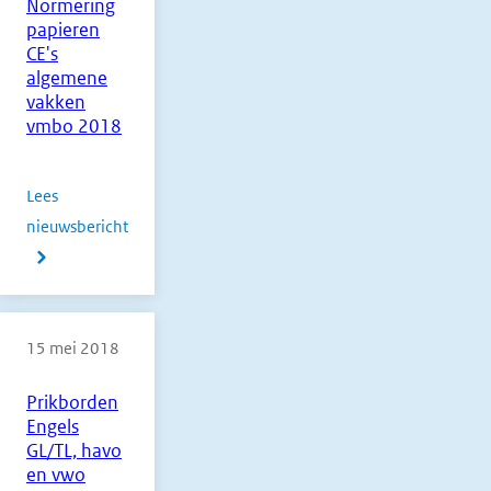
Normering
2e
papieren
tijdvak
CE's
2018
algemene
vakken
vmbo 2018
Lees
nieuwsbericht
over
Normering
papieren
15 mei 2018
CE's
algemene
Prikborden
vakken
Engels
vmbo
GL/TL, havo
2018
en vwo