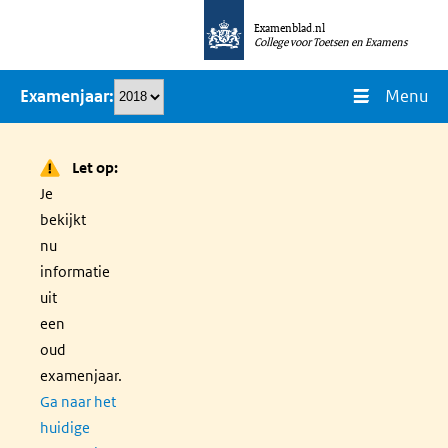
Overslaan
Examenblad.nl
en
College voor Toetsen en Examens
naar
Menu
Examenjaar
de
inhoud
gaan
Let op:
Je
bekijkt
nu
informatie
uit
een
oud
examenjaar.
Ga naar het
huidige