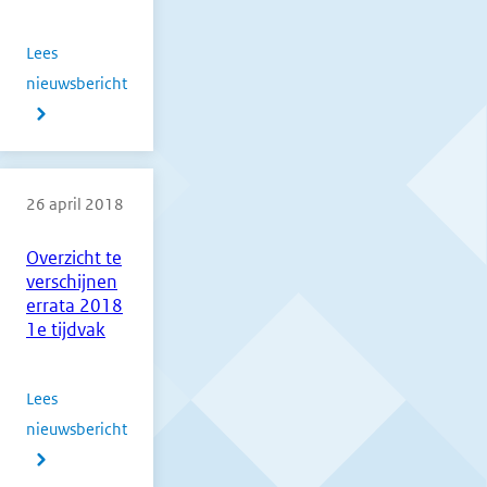
Lees
nieuwsbericht
over
Prikborden
Engels
26 april 2018
GL/TL,
havo
Overzicht te
en
verschijnen
vwo
errata 2018
1e tijdvak
Lees
nieuwsbericht
over