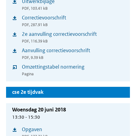
Uitwerkbijlage
(opent
nieuw
PDF, 103.41 kB
in
venster)
Correctievoorschrift
(opent
nieuw
PDF, 287.91 kB
in
venster)
2e aanvulling correctievoorschrift
(opent
nieuw
PDF, 116.39 kB
in
venster)
Aanvulling correctievoorschrift
(opent
nieuw
PDF, 9.39 kB
in
venster)
Omzettingstabel normering
nieuw
Pagina
venster)
cse 2e tijdvak
Woensdag 20 juni 2018
13:30 - 15:30
Opgaven
(opent