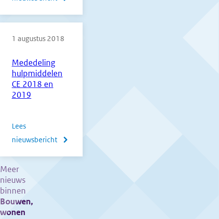
Werken
met
1 augustus 2018
twee
profielvak-
Mededeling
cspe's
hulpmiddelen
CE 2018 en
2019
Lees
nieuwsbericht
over
Mededeling
hulpmiddelen
Meer
nieuws
CE
binnen
2018
Bouwen,
en
wonen