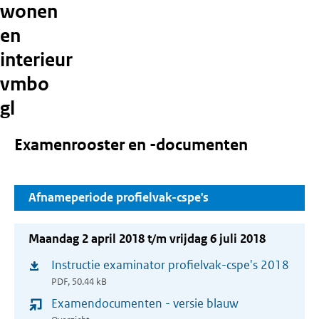
wonen
en
interieur
vmbo
gl
Examenrooster en -documenten
Afnameperiode profielvak-cspe's
Maandag 2 april 2018 t/m vrijdag 6 juli 2018
Instructie examinator profielvak-cspe's 2018
(opent
PDF, 50.44 kB
in
Examendocumenten - versie blauw
nieuw