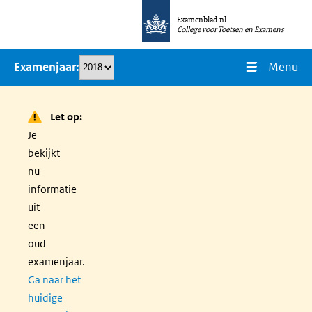
Overslaan
Examenblad.nl
en
College voor Toetsen en Examens
naar
Menu
Examenjaar
de
inhoud
gaan
Let op:
Je
bekijkt
nu
informatie
uit
een
oud
examenjaar.
Ga naar het
huidige