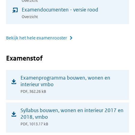
Overzicht
venster)
Examendocumenten - versie rood
Overzicht
Bekijk het hele examenrooster
Examenstof
(opent
Examenprogramma bouwen, wonen en
in
interieur vmbo
nieuw
PDF, 362.26 kB
venster)
(opent
Syllabus bouwen, wonen en interieur 2017 en
in
2018, vmbo
nieuw
PDF, 1013.17 kB
venster)