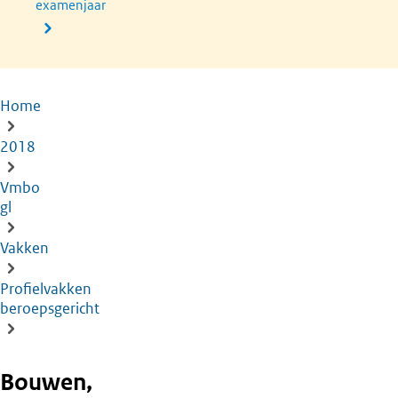
examenjaar
Home
Kruimelpad
2018
Vmbo
gl
Vakken
Profielvakken
beroepsgericht
Bouwen,