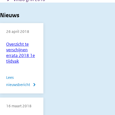
Nieuws
26 april 2018
Overzicht te
verschijnen
errata 2018 1e
tijdvak
Lees
nieuwsbericht
over
Overzicht
te
16 maart 2018
verschijnen
errata