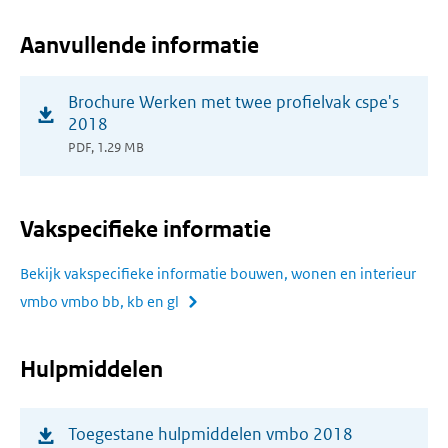
Aanvullende informatie
(opent
Brochure Werken met twee profielvak cspe's
in
2018
nieuw
PDF, 1.29 MB
venster)
Vakspecifieke informatie
Bekijk vakspecifieke informatie bouwen, wonen en interieur
vmbo vmbo bb, kb en gl
Hulpmiddelen
(opent
Toegestane hulpmiddelen vmbo 2018