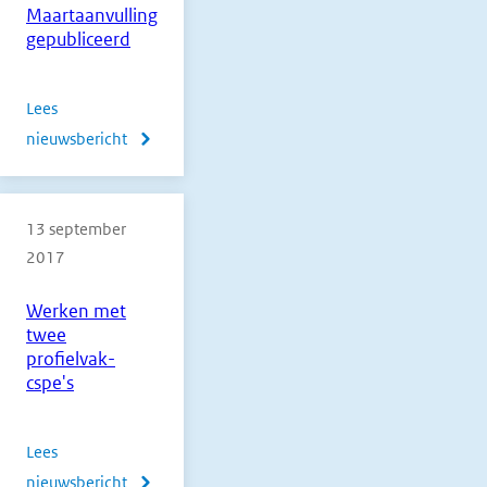
Maartaanvulling
2018
gepubliceerd
1e
tijdvak
Lees
nieuwsbericht
over
Maartaanvulling
gepubliceerd
13 september
2017
Werken met
twee
profielvak-
cspe's
Lees
nieuwsbericht
over