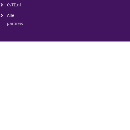
CvTE.nl
Alle
partners