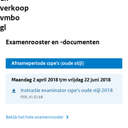
verkoop
vmbo
gl
Examenrooster en -documenten
Afnameperiode cspe's (oude stijl)
Maandag 2 april 2018 t/m vrijdag 22 juni 2018
Instructie examinator cspe's oude stijl 2018
(opent
PDF, 41.52 kB
in
nieuw
venster)
Bekijk het hele examenrooster