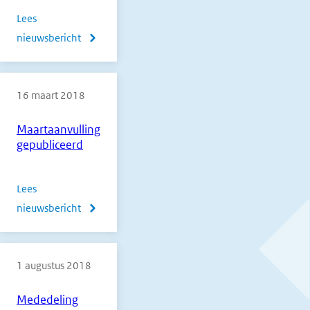
Lees
nieuwsbericht
over
Overzicht
te
16 maart 2018
verschijnen
errata
Maartaanvulling
2018
gepubliceerd
1e
tijdvak
Lees
nieuwsbericht
over
Maartaanvulling
gepubliceerd
1 augustus 2018
Mededeling