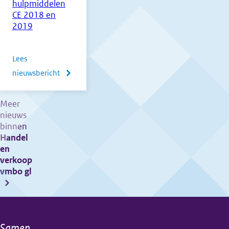
hulpmiddelen
CE 2018 en
2019
Lees
nieuwsbericht
over
Mededeling
hulpmiddelen
Meer
nieuws
CE
binnen
2018
Handel
en
en
2019
verkoop
vmbo gl
Samen