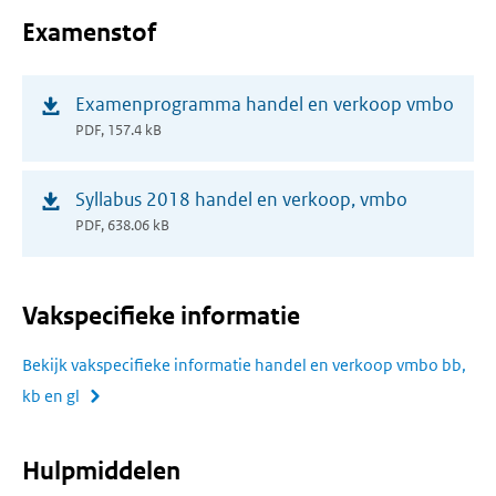
Examenstof
(opent
Examenprogramma handel en verkoop vmbo
in
PDF, 157.4 kB
nieuw
venster)
(opent
Syllabus 2018 handel en verkoop, vmbo
in
PDF, 638.06 kB
nieuw
venster)
Vakspecifieke informatie
Bekijk vakspecifieke informatie handel en verkoop vmbo bb,
kb en gl
Hulpmiddelen