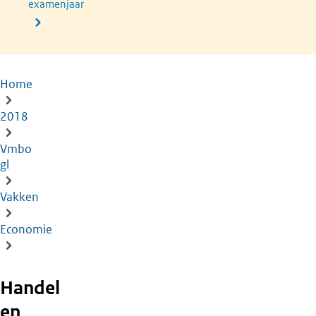
examenjaar
Home
Kruimelpad
2018
Vmbo
gl
Vakken
Economie
Handel
en