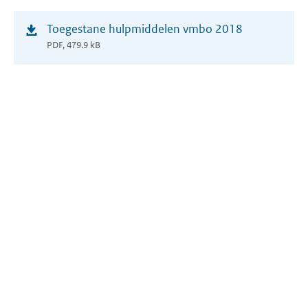
(opent
Toegestane hulpmiddelen vmbo 2018
in
PDF, 479.9 kB
nieuw
venster)