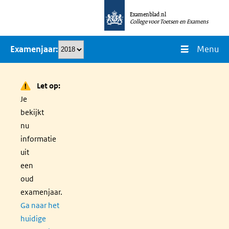
Overslaan
Examenblad.nl
en
College voor Toetsen en Examens
naar
Menu
Examenjaar
de
inhoud
gaan
Let op:
Je
bekijkt
nu
informatie
uit
een
oud
examenjaar.
Ga naar het
huidige