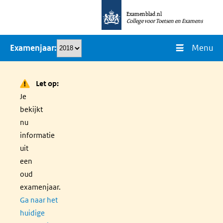
Overslaan
Examenblad.nl
en
College voor Toetsen en Examens
naar
Menu
Examenjaar
de
inhoud
gaan
Let op:
Je
bekijkt
nu
informatie
uit
een
oud
examenjaar.
Ga naar het
huidige