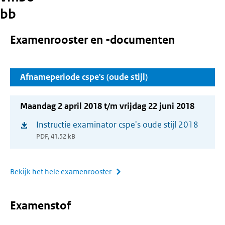
bb
Examenrooster en -documenten
Afnameperiode cspe's (oude stijl)
Maandag 2 april 2018 t/m vrijdag 22 juni 2018
Instructie examinator cspe's oude stijl 2018
(opent
PDF, 41.52 kB
in
nieuw
venster)
Bekijk het hele examenrooster
Examenstof