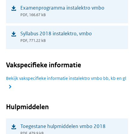
(opent
Examenprogramma instalektro vmbo
in
PDF, 166.67 kB
nieuw
venster)
(opent
Syllabus 2018 instalektro, vmbo
in
PDF, 771.22 kB
nieuw
venster)
Vakspecifieke informatie
Bekijk vakspecifieke informatie instalektro vmbo bb, kb en gl
Hulpmiddelen
(opent
Toegestane hulpmiddelen vmbo 2018
in
PDF, 479.9 kB