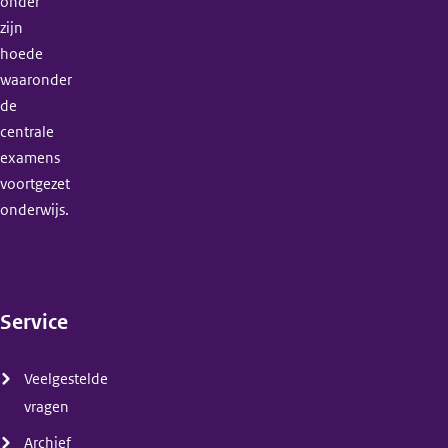
onder
zijn
hoede
waaronder
de
centrale
examens
voortgezet
onderwijs.
Service
(menu)
Veelgestelde
vragen
Archief