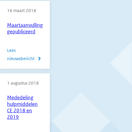
te
16 maart 2018
verschijnen
errata
Maartaanvulling
2018
gepubliceerd
1e
tijdvak
Lees
nieuwsbericht
over
Maartaanvulling
gepubliceerd
1 augustus 2018
Mededeling
hulpmiddelen
CE 2018 en
2019