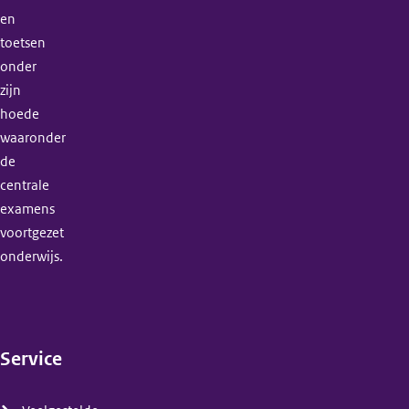
en
toetsen
onder
zijn
hoede
waaronder
de
centrale
examens
voortgezet
onderwijs.
Service
(menu)