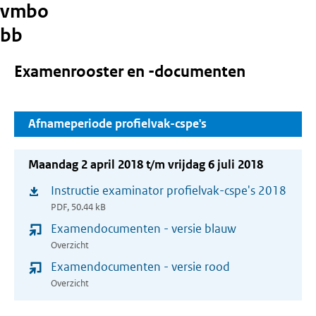
vmbo
bb
Examenrooster en -documenten
Afnameperiode profielvak-cspe's
Maandag 2 april 2018 t/m vrijdag 6 juli 2018
Instructie examinator profielvak-cspe's 2018
(opent
PDF, 50.44 kB
in
Examendocumenten - versie blauw
nieuw
Overzicht
venster)
Examendocumenten - versie rood
Overzicht