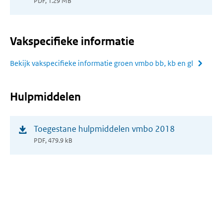
nieuw
PDF, 1.29 MB
venster)
Vakspecifieke informatie
Bekijk vakspecifieke informatie groen vmbo bb, kb en gl
Hulpmiddelen
(opent
Toegestane hulpmiddelen vmbo 2018
in
PDF, 479.9 kB
nieuw
venster)