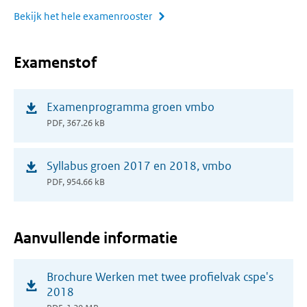
Bekijk het hele examenrooster
Examenstof
(opent
Examenprogramma groen vmbo
in
PDF, 367.26 kB
nieuw
venster)
(opent
Syllabus groen 2017 en 2018, vmbo
in
PDF, 954.66 kB
nieuw
venster)
Aanvullende informatie
(opent
Brochure Werken met twee profielvak cspe's
in
2018