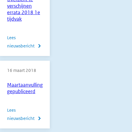
verschijnen
errata 2018 1e
tijdvak
Lees
nieuwsbericht
over
Overzicht
te
16 maart 2018
verschijnen
errata
Maartaanvulling
2018
gepubliceerd
1e
tijdvak
Lees
nieuwsbericht
over
Maartaanvulling