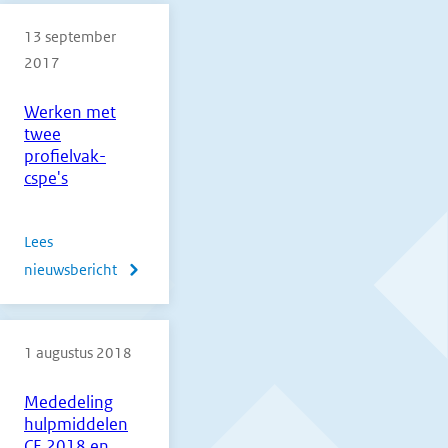
gepubliceerd
13 september
2017
Werken met
twee
profielvak-
cspe's
Lees
nieuwsbericht
over
Werken
met
1 augustus 2018
twee
profielvak-
Mededeling
cspe's
hulpmiddelen
CE 2018 en