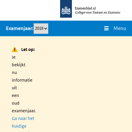
Overslaan
Examenblad.nl
en
College voor Toetsen en Examens
naar
Menu
Examenjaar
de
inhoud
gaan
Let op:
Je
bekijkt
nu
informatie
uit
een
oud
examenjaar.
Ga naar het
huidige