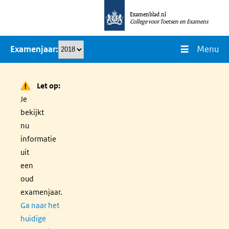
Overslaan
Examenblad.nl
en
College voor Toetsen en Examens
naar
Menu
Examenjaar
de
inhoud
gaan
Let op:
Je
bekijkt
nu
informatie
uit
een
oud
examenjaar.
Ga naar het
huidige