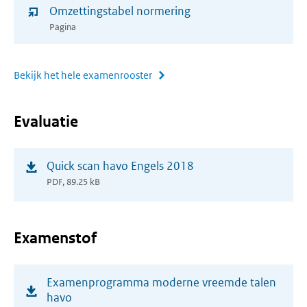
Omzettingstabel normering
nieuw
Pagina
venster)
Bekijk het hele examenrooster
Evaluatie
(opent
Quick scan havo Engels 2018
in
PDF, 89.25 kB
nieuw
venster)
Examenstof
(opent
Examenprogramma moderne vreemde talen
in
havo