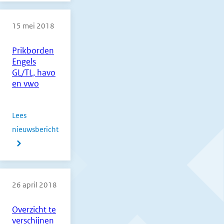
havo
15 mei 2018
en
vwo
Prikborden
1e
Engels
tijdvak
GL/TL, havo
2018
en vwo
Lees
nieuwsbericht
over
Prikborden
Engels
26 april 2018
GL/TL,
havo
Overzicht te
en
verschijnen