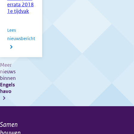
vwo
errata 2018
1e tijdvak
Lees
nieuwsbericht
over
Overzicht
te
Meer
nieuws
verschijnen
binnen
errata
Engels
2018
havo
1e
tijdvak
Samen
Algemene
bouwen