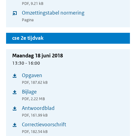
PDF, 9.21 kB
in
venster)
Omzettingstabel normering
nieuw
Pagina
venster)
cse 2e tijdvak
Maandag 18 juni 2018
13:30 - 16:00
Opgaven
(opent
PDF, 187.62 kB
in
Bijlage
(opent
nieuw
PDF, 2.22 MB
in
venster)
Antwoordblad
(opent
nieuw
PDF, 161.99 kB
in
venster)
Correctievoorschrift
(opent
nieuw
PDF, 182.54 kB
in
venster)