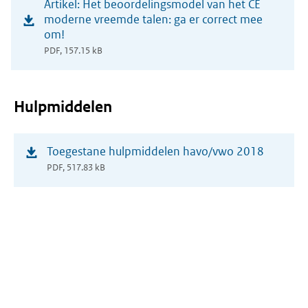
Artikel: Het beoordelingsmodel van het CE
in
moderne vreemde talen: ga er correct mee
nieuw
om!
venster)
PDF, 157.15 kB
Hulpmiddelen
(opent
Toegestane hulpmiddelen havo/vwo 2018
in
PDF, 517.83 kB
nieuw
venster)