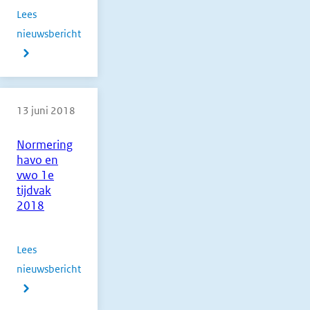
Lees
nieuwsbericht
over
Normering
havo
13 juni 2018
en
vwo
Normering
2e
havo en
tijdvak
vwo 1e
2018
tijdvak
2018
Lees
nieuwsbericht
over
Normering