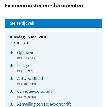
Examenrooster en -documenten
cse 1e tijdvak
Dinsdag 15 mei 2018
13:30 - 16:00
Opgaven
(opent
PDF, 159.51 kB
in
Bijlage
(opent
nieuw
PDF, 1.09 MB
in
venster)
Antwoordblad
(opent
nieuw
PDF, 84.15 kB
in
venster)
Correctievoorschrift
(opent
nieuw
PDF, 91.64 kB
in
venster)
Aanvulling correctievoorschrift
(opent
nieuw