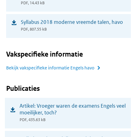
nieuw
PDF, 14.43 kB
venster)
(opent
Syllabus 2018 moderne vreemde talen, havo
in
PDF, 807.55 kB
nieuw
venster)
Vakspecifieke informatie
Bekijk vakspecifieke informatie Engels havo
Publicaties
(opent
Artikel: Vroeger waren de examens Engels veel
in
moeilijker, toch?
nieuw
PDF, 435.63 kB
venster)
(opent